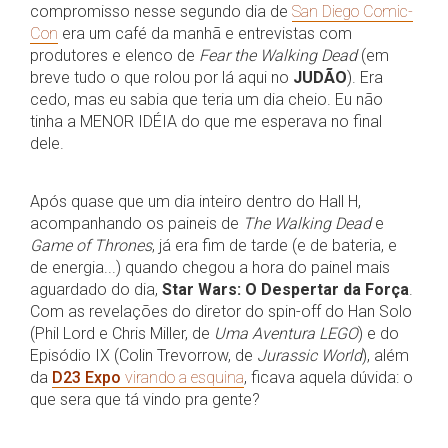
compromisso nesse segundo dia de
San Diego Comic-
Con
era um café da manhã e entrevistas com
produtores e elenco de
Fear the Walking Dead
(em
breve tudo o que rolou por lá aqui no
JUDÃO
). Era
cedo, mas eu sabia que teria um dia cheio. Eu não
tinha a MENOR IDÉIA do que me esperava no final
dele.
Após quase que um dia inteiro dentro do Hall H,
acompanhando os paineis de
The Walking Dead
e
Game of Thrones
, já era fim de tarde (e de bateria, e
de energia...) quando chegou a hora do painel mais
aguardado do dia,
Star Wars: O Despertar da Força
.
Com as revelações do diretor do spin-off do Han Solo
(Phil Lord e Chris Miller, de
Uma Aventura LEGO
) e do
Episódio IX (Colin Trevorrow, de
Jurassic World
), além
da
D23 Expo
virando a esquina
, ficava aquela dúvida: o
que sera que tá vindo pra gente?