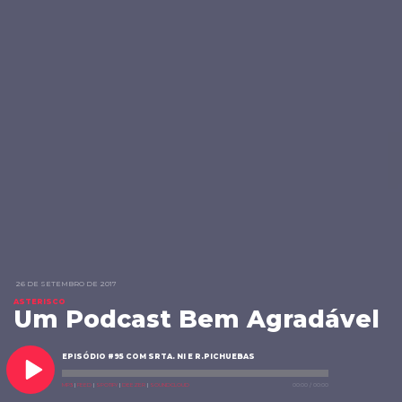
26 DE SETEMBRO DE 2017
ASTERISCO
Um Podcast Bem Agradável
EPISÓDIO #95 COM SRTA. NI E R.PICHUEBAS
MP3
|
FEED
|
SPOTIFY
|
DEEZER
|
SOUNDCLOUD
00:00
/
00:00