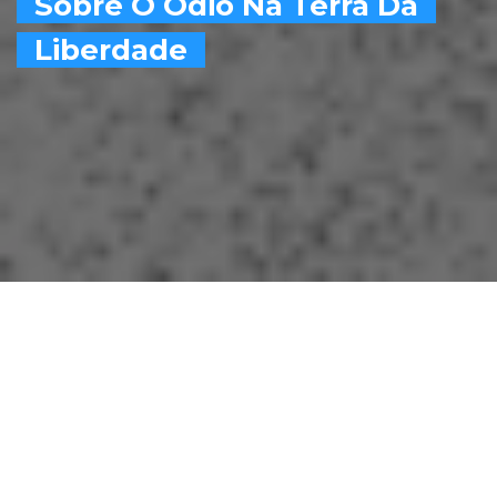
Sobre O Ódio Na Terra Da
Liberdade
Quadrinhos
Um novo capítulo de
Frank Miller chega em
Dezembro, com o
retorno do seu
Cavaleiro das Trevas